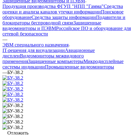
Защищенные видеомониторы и ПЭВМ
Продукция производства ФГУП "НПП "Гамма"
Средства
оценки и анализа каналов утечки информации
Поисковое
оборудование
Средства защиты информации
Подавители и
блокираторы беспроводной связи
Защищенные
видеомониторы и ПЭВМ
Российское ПО и оборудование для
сетевой безопасности
—
ЭВМ специального назначения
IT-решения для визуализации
Авиационные
дисплеи
Видеомониторы межвидового
применения
Защищенные компьютеры
Микродисплейные
системы индикации
Промышленные видеомониторы
—
БУ-38.2
Отложить