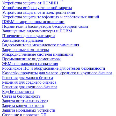
Устройства защиты от ПЭМИН
Устройства виброакустической защиты
Устройства защиты сети электропитания
Устройства защиты телефонных и слаботочных линий
ПЭВМ в защищенном исполнении
Подавители и блокираторы беспроводной связи
Защищенные видеомониторы и ПЭВМ
IT-решения для визуализации
Авиационные дисплеи
Видеомониторы межвидового применения
Защищенные компьютеры
Микродисплейные системы индикации
Промышленные видеомониторы
ЭВМ специального назначения
Российское ПО и оборудование для сетевой безопасности
Kaspersky продукты для малого, среднего и крупного бизнеса
Решения для малого бизнеса
Решения для среднего бизнеса
Решения для крупного бизнеса
Код Безопасности
Сетевая безопасность
Защита виртуальных сред
Защита конечных точек
Защита мобильных устройств
Создание и проверка ЭП