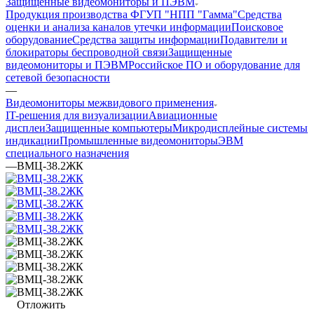
Защищенные видеомониторы и ПЭВМ
Продукция производства ФГУП "НПП "Гамма"
Средства
оценки и анализа каналов утечки информации
Поисковое
оборудование
Средства защиты информации
Подавители и
блокираторы беспроводной связи
Защищенные
видеомониторы и ПЭВМ
Российское ПО и оборудование для
сетевой безопасности
—
Видеомониторы межвидового применения
IT-решения для визуализации
Авиационные
дисплеи
Защищенные компьютеры
Микродисплейные системы
индикации
Промышленные видеомониторы
ЭВМ
специального назначения
—
ВМЦ-38.2ЖК
Отложить