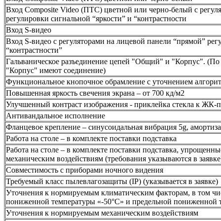
Вход Composite Video (ПТС) цветной или черно-белый с регул
регулировки сигнальной “яркости” и “контрастности
Вход S-видео
Вход S-видео с регуляторами на лицевой панели “прямой” рег
“контрастности”
Гальваническое разъединение цепей "Общий" и "Корпус". (П
"Корпус" имеют соединение)
Функциональное кнопочное обрамление с уточнением алгорит
Повышенная яркость свечения экрана – от 700 кд/м2
Улучшенный контраст изображения - приклейка стекла к ЖК-
Антивандальное исполнение
Фланцевое крепление – синусоидальная вибрация 5g, амортиз
Работа на столе – в комплекте поставки подставка
Работа на столе – в комплекте поставки подставка, упрощенн
механическим воздействиям (требования указываются в заявке
Совместимость с приборами ночного видения
Требуемый класс пылевлагозащиты (IP) (указывается в заявке)
Уточнения к нормируемым климатическим факторам, в том чи
пониженной температуры «-50°С» и предельной пониженной т
Уточнения к нормируемым механическим воздействиям