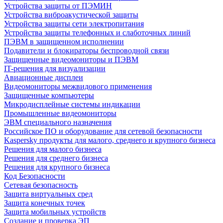
Устройства защиты от ПЭМИН
Устройства виброакустической защиты
Устройства защиты сети электропитания
Устройства защиты телефонных и слаботочных линий
ПЭВМ в защищенном исполнении
Подавители и блокираторы беспроводной связи
Защищенные видеомониторы и ПЭВМ
IT-решения для визуализации
Авиационные дисплеи
Видеомониторы межвидового применения
Защищенные компьютеры
Микродисплейные системы индикации
Промышленные видеомониторы
ЭВМ специального назначения
Российское ПО и оборудование для сетевой безопасности
Kaspersky продукты для малого, среднего и крупного бизнеса
Решения для малого бизнеса
Решения для среднего бизнеса
Решения для крупного бизнеса
Код Безопасности
Сетевая безопасность
Защита виртуальных сред
Защита конечных точек
Защита мобильных устройств
Создание и проверка ЭП