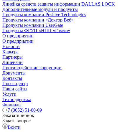
Линейка средств защиты информации DALLAS LOCK
Дополнительные модули и продукты
Продукты компании Positive Technologies
Продукты компании «Доктор Веб»
Продукты компании UserGate
Продукты ФГУП «НПП «Гамма»
О предприятии
О предприятии
Новости
Карьера
Партнеры
Лицензии
Противодействие коррупции
Документы
Контакты
Пресс-центр
Наши сайты
Услуги
Техподдержка
Филиалы
+7 (3652) 51-00-69
Заказать звонок
Задать вопрос
Войти