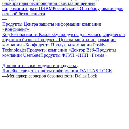
блокираторы беспроводной связи
Защищенные
видеомониторы и ПЭВМ
Российское ПО и оборудование для
сетевой безопасности
—
Продукты Центра защиты информации компании
«Конфидент»
Код Безопасности
Kaspersky продукты для малого, среднего и
крупного бизнеса
Продукты Центра защиты информации
компании «Конфидент»
Продукты компании Positive
Technologies
Продукты компании «Доктор Веб»
Продукты
компании UserGate
Продукты ФГУП «НПП «Гамма»
—
Дополнительные модули и продукты
Линейка средств защиты информации DALLAS LOCK
—
Менеджер серверов безопасности Dallas Lock