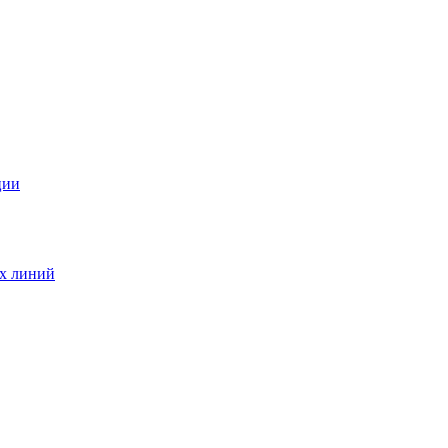
ции
ых линий