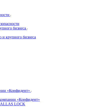
сности
езопасности
рупного бизнеса
о и крупного бизнеса
ании «Конфидент»
компании «Конфидент»
и DALLAS LOCK