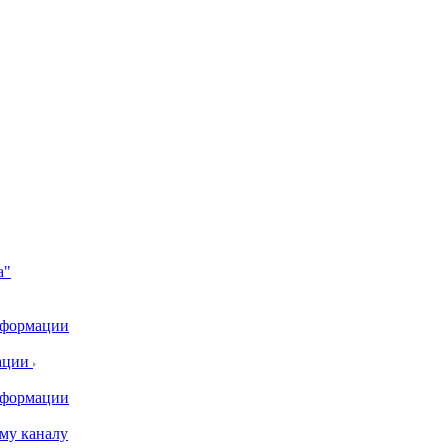
а"
информации
ации
информации
му каналу