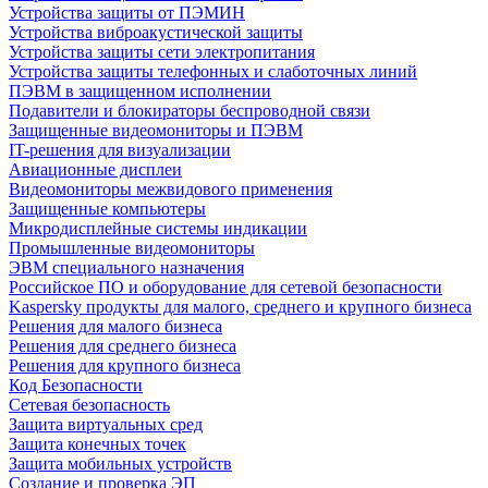
Устройства защиты от ПЭМИН
Устройства виброакустической защиты
Устройства защиты сети электропитания
Устройства защиты телефонных и слаботочных линий
ПЭВМ в защищенном исполнении
Подавители и блокираторы беспроводной связи
Защищенные видеомониторы и ПЭВМ
IT-решения для визуализации
Авиационные дисплеи
Видеомониторы межвидового применения
Защищенные компьютеры
Микродисплейные системы индикации
Промышленные видеомониторы
ЭВМ специального назначения
Российское ПО и оборудование для сетевой безопасности
Kaspersky продукты для малого, среднего и крупного бизнеса
Решения для малого бизнеса
Решения для среднего бизнеса
Решения для крупного бизнеса
Код Безопасности
Сетевая безопасность
Защита виртуальных сред
Защита конечных точек
Защита мобильных устройств
Создание и проверка ЭП