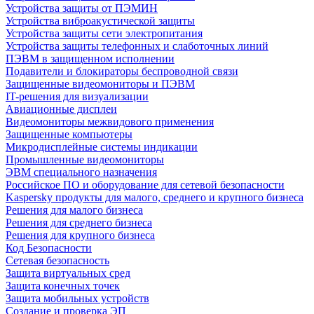
Устройства защиты от ПЭМИН
Устройства виброакустической защиты
Устройства защиты сети электропитания
Устройства защиты телефонных и слаботочных линий
ПЭВМ в защищенном исполнении
Подавители и блокираторы беспроводной связи
Защищенные видеомониторы и ПЭВМ
IT-решения для визуализации
Авиационные дисплеи
Видеомониторы межвидового применения
Защищенные компьютеры
Микродисплейные системы индикации
Промышленные видеомониторы
ЭВМ специального назначения
Российское ПО и оборудование для сетевой безопасности
Kaspersky продукты для малого, среднего и крупного бизнеса
Решения для малого бизнеса
Решения для среднего бизнеса
Решения для крупного бизнеса
Код Безопасности
Сетевая безопасность
Защита виртуальных сред
Защита конечных точек
Защита мобильных устройств
Создание и проверка ЭП