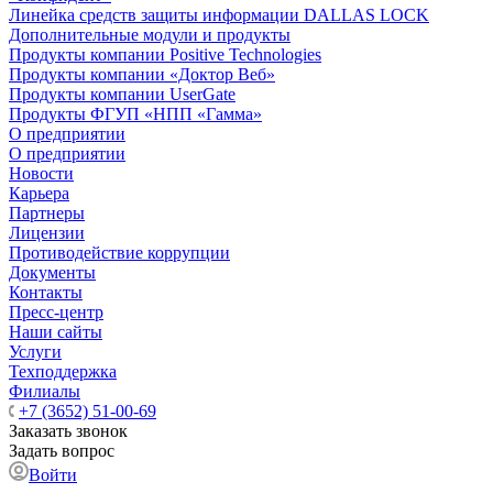
Линейка средств защиты информации DALLAS LOCK
Дополнительные модули и продукты
Продукты компании Positive Technologies
Продукты компании «Доктор Веб»
Продукты компании UserGate
Продукты ФГУП «НПП «Гамма»
О предприятии
О предприятии
Новости
Карьера
Партнеры
Лицензии
Противодействие коррупции
Документы
Контакты
Пресс-центр
Наши сайты
Услуги
Техподдержка
Филиалы
+7 (3652) 51-00-69
Заказать звонок
Задать вопрос
Войти