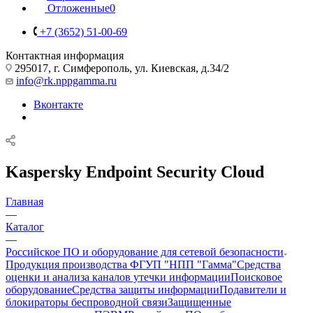
Отложенные
0
+7 (3652) 51-00-69
Контактная информация
295017, г. Симферополь, ул. Киевская, д.34/2
info@rk.nppgamma.ru
Вконтакте
Kaspersky Endpoint Security Cloud
Главная
—
Каталог
—
Российское ПО и оборудование для сетевой безопасности
Продукция производства ФГУП "НПП "Гамма"
Средства
оценки и анализа каналов утечки информации
Поисковое
оборудование
Средства защиты информации
Подавители и
блокираторы беспроводной связи
Защищенные