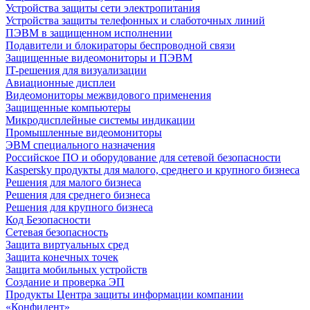
Устройства защиты сети электропитания
Устройства защиты телефонных и слаботочных линий
ПЭВМ в защищенном исполнении
Подавители и блокираторы беспроводной связи
Защищенные видеомониторы и ПЭВМ
IT-решения для визуализации
Авиационные дисплеи
Видеомониторы межвидового применения
Защищенные компьютеры
Микродисплейные системы индикации
Промышленные видеомониторы
ЭВМ специального назначения
Российское ПО и оборудование для сетевой безопасности
Kaspersky продукты для малого, среднего и крупного бизнеса
Решения для малого бизнеса
Решения для среднего бизнеса
Решения для крупного бизнеса
Код Безопасности
Сетевая безопасность
Защита виртуальных сред
Защита конечных точек
Защита мобильных устройств
Создание и проверка ЭП
Продукты Центра защиты информации компании
«Конфидент»