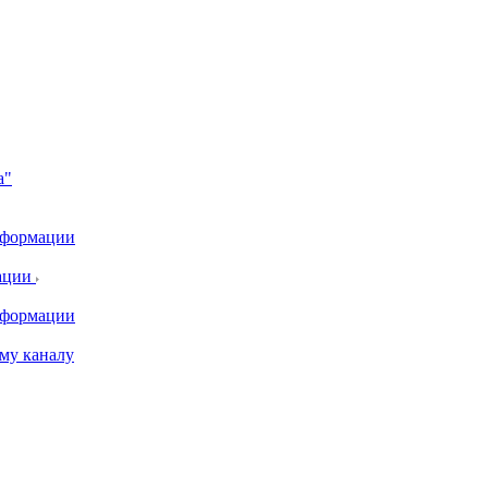
а"
информации
ации
информации
му каналу