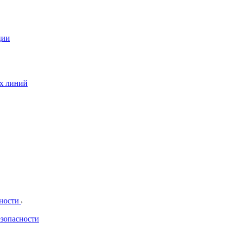
ции
ых линий
сности
езопасности