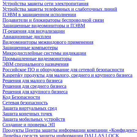
Устройства защиты сети электропитания
Устройства защиты телефонных и слаботочных линий
ПЭВМ в защищенном исполнении
Подавители и блокираторы беспроводной связи
Защищенные видеомониторы и ПЭВМ
IT-решения для визуализации
Авиационные дисплеи
Видеомониторы межвидового применения
Защищенные компьютеры
Микродисплейные системы индикации
Промышленные видеомониторы
ЭВМ специального назначения
Российское ПО и оборудование для сетевой безопасности
Kaspersky продукты для малого, среднего и крупного бизнеса
Решения для малого бизнеса
Решения для среднего бизнеса
Решения для крупного бизнеса
Код Безопасности
Сетевая безопасность
Защита виртуальных сред
Защита конечных точек
Защита мобильных устройств
Создание и проверка ЭП
Продукты Центра защиты информации компании «Конфидент
Линейка средств защиты информации DALLAS LOCK