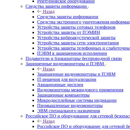
Рентгеновское оборудование
Средства защиты информации
Назад
Средства защиты информации
Средства экстренного уничтожения информа
Устройства защиты сотовых телефонов
Устройства защиты от ПЭМИН
Устройства виброакустической защиты
Устройства защиты сети электропитания
Устройства защиты телефонных и слаботочн
ПЭВМ в защищенном исполнении
Подавители и блокираторы беспроводной связи
Защищенные видеомониторы и ПЭВМ
Назад
Защищенные видеомониторы и ПЭВМ
IT-решения для визуализации
Авиационные дисплеи
Видеомониторы межвидового применения
Защищенные компьютеры
Микродисплейные системы индикации
Промышленные видеомониторы
ЭВМ специального назначения
Российское ПО и оборудование для сетевой безопа
Назад
Российское ПО и оборудование для сетевой б