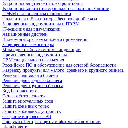
Устройства защиты сети электропитания
Устройства защиты телефонных и слаботочных линий
ПЭВМ в защищенном исполнении
Подавители и блокираторы беспроводной связи
Защищенные видеомониторы и ПЭВМ
IT-решения для визуализации
Авиационные дисплеи
Видеомониторы межвидового применения
Защищенные компьютеры
Микродисплейные системы индикации
Промышленные видеомониторы
ЭВМ специального назначения
Российское ПО и оборудование для сетевой безопасности
Kaspersky продукты для малого, среднего и крупного бизнеса
Решения для малого бизнеса
Решения для среднего бизнеса
Решения для крупного бизнеса
Код Безопасности
Сетевая безопасность
Защита виртуальных сред
Защита конечных точек
Защита мобильных устройств
Создание и проверка ЭП
Продукты Центра защиты информации компании
«Конфидент»