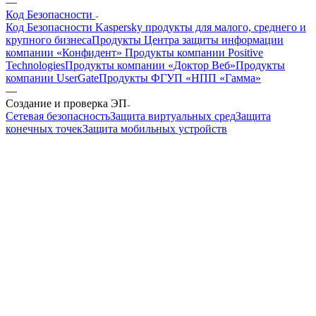
—
Код Безопасности
Код Безопасности
Kaspersky продукты для малого, среднего и
крупного бизнеса
Продукты Центра защиты информации
компании «Конфидент»
Продукты компании Positive
Technologies
Продукты компании «Доктор Веб»
Продукты
компании UserGate
Продукты ФГУП «НПП «Гамма»
—
Создание и проверка ЭП
Сетевая безопасность
Защита виртуальных сред
Защита
конечных точек
Защита мобильных устройств