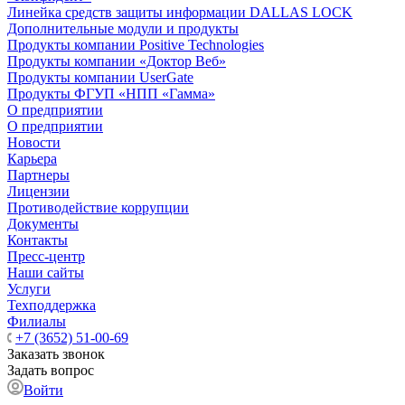
Линейка средств защиты информации DALLAS LOCK
Дополнительные модули и продукты
Продукты компании Positive Technologies
Продукты компании «Доктор Веб»
Продукты компании UserGate
Продукты ФГУП «НПП «Гамма»
О предприятии
О предприятии
Новости
Карьера
Партнеры
Лицензии
Противодействие коррупции
Документы
Контакты
Пресс-центр
Наши сайты
Услуги
Техподдержка
Филиалы
+7 (3652) 51-00-69
Заказать звонок
Задать вопрос
Войти