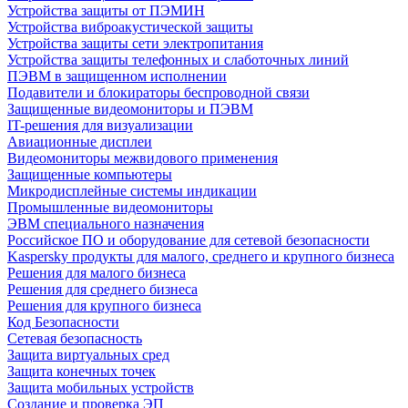
Устройства защиты от ПЭМИН
Устройства виброакустической защиты
Устройства защиты сети электропитания
Устройства защиты телефонных и слаботочных линий
ПЭВМ в защищенном исполнении
Подавители и блокираторы беспроводной связи
Защищенные видеомониторы и ПЭВМ
IT-решения для визуализации
Авиационные дисплеи
Видеомониторы межвидового применения
Защищенные компьютеры
Микродисплейные системы индикации
Промышленные видеомониторы
ЭВМ специального назначения
Российское ПО и оборудование для сетевой безопасности
Kaspersky продукты для малого, среднего и крупного бизнеса
Решения для малого бизнеса
Решения для среднего бизнеса
Решения для крупного бизнеса
Код Безопасности
Сетевая безопасность
Защита виртуальных сред
Защита конечных точек
Защита мобильных устройств
Создание и проверка ЭП