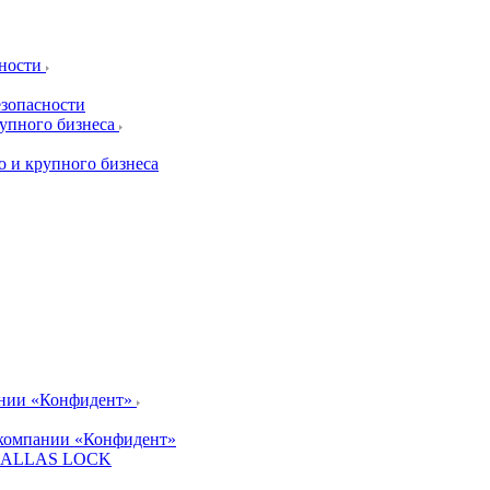
сности
езопасности
рупного бизнеса
о и крупного бизнеса
ании «Конфидент»
компании «Конфидент»
и DALLAS LOCK