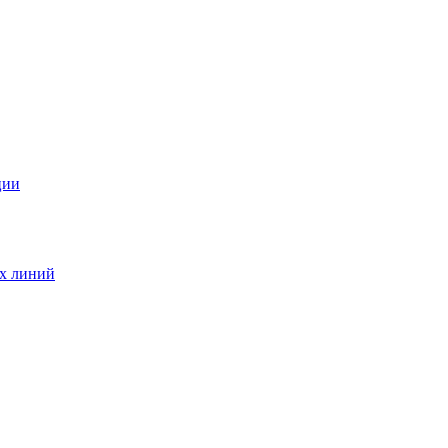
ции
ых линий