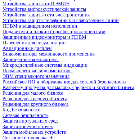
Устройства защиты от ПЭМИН
Устройства виброакустической защиты
Устройства защиты сети электропитания
Устройства защиты телефонных и слаботочных линий
ПЭВМ в защищенном исполнении
Подавители и блокираторы беспроводной связи
Защищенные видеомониторы и ПЭВМ
IT-решения для визуализации
Авиационные дисплеи
Видеомониторы межвидового применения
Защищенные компьютеры
Микродисплейные системы индикации
Промышленные видеомониторы
ЭВМ специального назначения
Российское ПО и оборудование для сетевой безопасности
Kaspersky продукты для малого, среднего и крупного бизнеса
Решения для малого бизнеса
Решения для среднего бизнеса
Решения для крупного бизнеса
Код Безопасности
Сетевая безопасность
Защита виртуальных сред
Защита конечных точек
Защита мобильных устройств
Создание и проверка ЭП