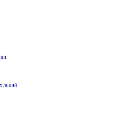
ции
ых линий