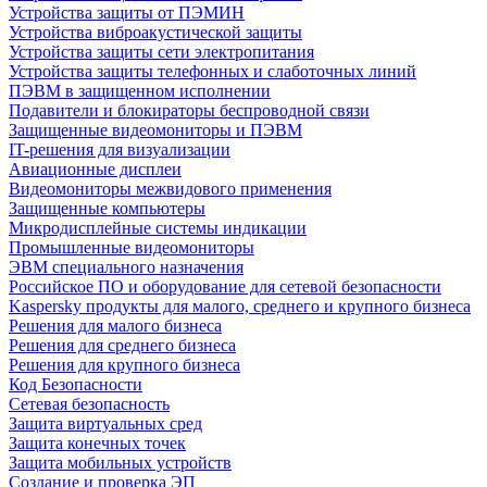
Устройства защиты от ПЭМИН
Устройства виброакустической защиты
Устройства защиты сети электропитания
Устройства защиты телефонных и слаботочных линий
ПЭВМ в защищенном исполнении
Подавители и блокираторы беспроводной связи
Защищенные видеомониторы и ПЭВМ
IT-решения для визуализации
Авиационные дисплеи
Видеомониторы межвидового применения
Защищенные компьютеры
Микродисплейные системы индикации
Промышленные видеомониторы
ЭВМ специального назначения
Российское ПО и оборудование для сетевой безопасности
Kaspersky продукты для малого, среднего и крупного бизнеса
Решения для малого бизнеса
Решения для среднего бизнеса
Решения для крупного бизнеса
Код Безопасности
Сетевая безопасность
Защита виртуальных сред
Защита конечных точек
Защита мобильных устройств
Создание и проверка ЭП