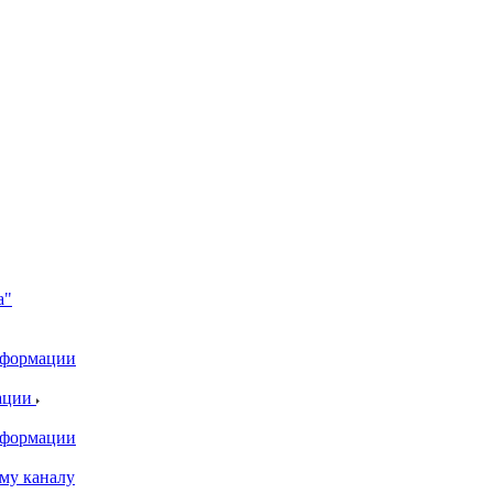
а"
информации
ации
информации
му каналу