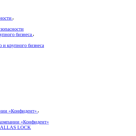
сности
езопасности
рупного бизнеса
о и крупного бизнеса
ании «Конфидент»
компании «Конфидент»
и DALLAS LOCK