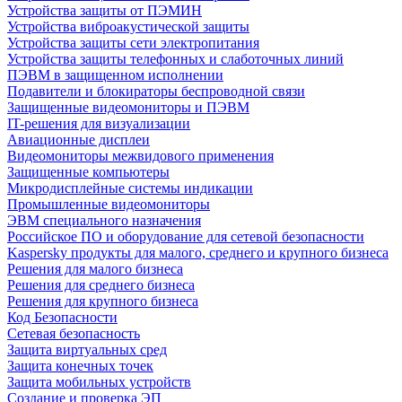
Устройства защиты от ПЭМИН
Устройства виброакустической защиты
Устройства защиты сети электропитания
Устройства защиты телефонных и слаботочных линий
ПЭВМ в защищенном исполнении
Подавители и блокираторы беспроводной связи
Защищенные видеомониторы и ПЭВМ
IT-решения для визуализации
Авиационные дисплеи
Видеомониторы межвидового применения
Защищенные компьютеры
Микродисплейные системы индикации
Промышленные видеомониторы
ЭВМ специального назначения
Российское ПО и оборудование для сетевой безопасности
Kaspersky продукты для малого, среднего и крупного бизнеса
Решения для малого бизнеса
Решения для среднего бизнеса
Решения для крупного бизнеса
Код Безопасности
Сетевая безопасность
Защита виртуальных сред
Защита конечных точек
Защита мобильных устройств
Создание и проверка ЭП