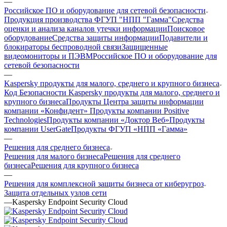
—
Российское ПО и оборудование для сетевой безопасности
Продукция производства ФГУП "НПП "Гамма"
Средства
оценки и анализа каналов утечки информации
Поисковое
оборудование
Средства защиты информации
Подавители и
блокираторы беспроводной связи
Защищенные
видеомониторы и ПЭВМ
Российское ПО и оборудование для
сетевой безопасности
—
Kaspersky продукты для малого, среднего и крупного бизнеса
Код Безопасности
Kaspersky продукты для малого, среднего и
крупного бизнеса
Продукты Центра защиты информации
компании «Конфидент»
Продукты компании Positive
Technologies
Продукты компании «Доктор Веб»
Продукты
компании UserGate
Продукты ФГУП «НПП «Гамма»
—
Решения для среднего бизнеса
Решения для малого бизнеса
Решения для среднего
бизнеса
Решения для крупного бизнеса
—
Решения для комплексной защиты бизнеса от киберугроз
Защита отдельных узлов сети
—
Kaspersky Endpoint Security Cloud