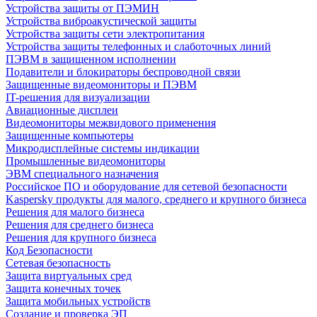
Устройства защиты от ПЭМИН
Устройства виброакустической защиты
Устройства защиты сети электропитания
Устройства защиты телефонных и слаботочных линий
ПЭВМ в защищенном исполнении
Подавители и блокираторы беспроводной связи
Защищенные видеомониторы и ПЭВМ
IT-решения для визуализации
Авиационные дисплеи
Видеомониторы межвидового применения
Защищенные компьютеры
Микродисплейные системы индикации
Промышленные видеомониторы
ЭВМ специального назначения
Российское ПО и оборудование для сетевой безопасности
Kaspersky продукты для малого, среднего и крупного бизнеса
Решения для малого бизнеса
Решения для среднего бизнеса
Решения для крупного бизнеса
Код Безопасности
Сетевая безопасность
Защита виртуальных сред
Защита конечных точек
Защита мобильных устройств
Создание и проверка ЭП