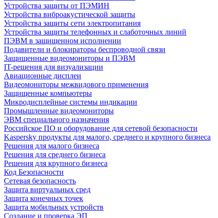
Устройства защиты от ПЭМИН
Устройства виброакустической защиты
Устройства защиты сети электропитания
Устройства защиты телефонных и слаботочных линий
ПЭВМ в защищенном исполнении
Подавители и блокираторы беспроводной связи
Защищенные видеомониторы и ПЭВМ
IT-решения для визуализации
Авиационные дисплеи
Видеомониторы межвидового применения
Защищенные компьютеры
Микродисплейные системы индикации
Промышленные видеомониторы
ЭВМ специального назначения
Российское ПО и оборудование для сетевой безопасности
Kaspersky продукты для малого, среднего и крупного бизнеса
Решения для малого бизнеса
Решения для среднего бизнеса
Решения для крупного бизнеса
Код Безопасности
Сетевая безопасность
Защита виртуальных сред
Защита конечных точек
Защита мобильных устройств
Создание и проверка ЭП