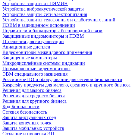
Устройства защиты от ПЭМИН
Устройства виброакустической защиты
Устройства защиты сети электропитания
Устройства защиты телефонных и слаботочных линий
ПЭВМ в защищенном исполнении
Подавители и блокираторы беспроводной связи
Защищенные видеомониторы и ПЭВМ
IT-решения для визуализации
Авиационные дисплеи
Видеомониторы межвидового применения
Защищенные компьютеры
Микродисплейные системы индикации
Промышленные видеомониторы
ЭВМ специального назначения
Российское ПО и оборудование для сетевой безопасности
Kaspersky продукты для малого, среднего и крупного бизнеса
Решения для малого бизнеса
Решения для среднего бизнеса
Решения для крупного бизнеса
Код Безопасности
Сетевая безопасность
Защита виртуальных сред
Защита конечных точек
Защита мобильных устройств
Создание и проверка ЭП