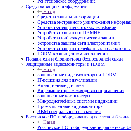
Рентгеновское оборудование
Средства защиты информации
Назад
Средства защиты информации
Средства экстренного уничтожения информа
Устройства защиты сотовых телефонов
Устройства защиты от ПЭМИН
Устройства виброакустической защиты
Устройства защиты сети электропитания
Устройства защиты телефонных и слаботочн
ПЭВМ в защищенном исполнении
Подавители и блокираторы беспроводной связи
Защищенные видеомониторы и ПЭВМ
Назад
Защищенные видеомониторы и ПЭВМ
IT-решения для визуализации
Авиационные дисплеи
Видеомониторы межвидового применения
Защищенные компьютеры
Микродисплейные системы индикации
Промышленные видеомониторы
ЭВМ специального назначения
Российское ПО и оборудование для сетевой безопа
Назад
Российское ПО и оборудование для сетевой б