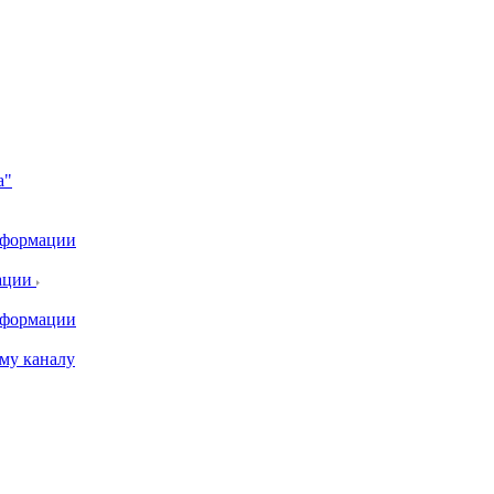
а"
информации
ации
информации
му каналу