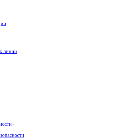
ции
ых линий
сности
езопасности