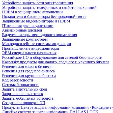
Устройства защиты сети электропитания
Устройства защиты телефонных и слаботочных линий
ПЭВМ в защищенном исполнении
Подавители и блокираторы беспроводной связи
Защищенные видеомониторы и ПЭВМ
IT-решения для визуализации
Авиационные дисплеи
Видеомониторы межвидового применения
Защищенные компьютеры
Микродисплейные системы индикации
Промышленные видеомониторы
ЭВМ специального назначения
Российское ПО и оборудование для сетевой безопасности
Kaspersky продукты для малого, среднего и крупного бизнеса
Решения для малого бизнеса
Решения для среднего бизнеса
Решения для крупного бизнеса
Код Безопасности
Сетевая безопасность
Защита виртуальных сред
Защита конечных точек
Защита мобильных устройств
Создание и проверка ЭП
Продукты Центра защиты информации компании «Конфидент
Линейка средств защиты информации DALLAS LOCK