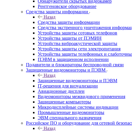
Обнаружители скрытых видеокамер
Рентгеновское оборудование
Средства защиты информации
Назад
Средства защиты информации
Средства экстренного уничтожения информа
Устройства защиты сотовых телефонов
Устройства защиты от ПЭМИН
Устройства виброакустической защиты
Устройства защиты сети электропитания
Устройства защиты телефонных и слаботочн
ПЭВМ в защищенном исполнении
Подавители и блокираторы беспроводной связи
Защищенные видеомониторы и ПЭВМ
Назад
Защищенные видеомониторы и ПЭВМ
IT-решения для визуализации
Авиационные дисплеи
Видеомониторы межвидового применения
Защищенные компьютеры
Микродисплейные системы индикации
Промышленные видеомониторы
ЭВМ специального назначения
Российское ПО и оборудование для сетевой безопа
Назад