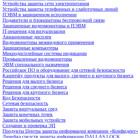
Устройства защиты сети электропитания
Устройства защиты телефонных и слаботочных линий
ПЭВМ в защищенном исполнении
Подавители и блокираторы беспроводной связи
Защищенные видеомониторы и ПЭВМ
IT-решения для визуализации
Авиационные дисплеи
Видеомониторы межвидового применения
Защищенные компьютеры
Микродисплейные системы индикации
Промышленные видеомониторы
ЭВМ специального назначения
Российское ПО и оборудование для сетевой безопасности
Kaspersky продукты для малого, среднего и крупного бизнеса
Решения для малого бизнеса
Решения для среднего бизнеса
Решения для крупного бизнеса
Код Безопасности
Сетевая безопасность
Защита виртуальных сред
Защита конечных точек
Защита мобильных устройств
Создание и проверка ЭП
Продукты Центра защиты информации компании «Конфидент
Линейка средств защиты информации DALLAS LOCK