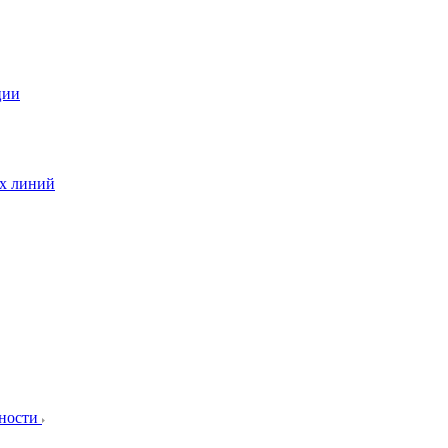
ции
ых линий
сности