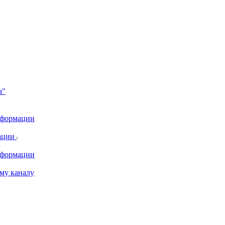
а"
информации
ации
информации
му каналу