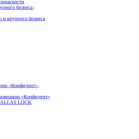
езопасности
рупного бизнеса
о и крупного бизнеса
ании «Конфидент»
компании «Конфидент»
и DALLAS LOCK