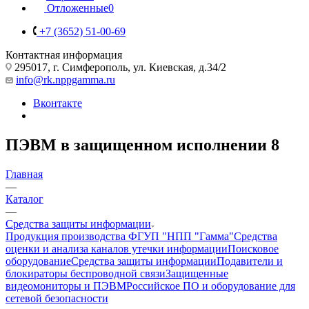
Отложенные
0
+7 (3652) 51-00-69
Контактная информация
295017, г. Симферополь, ул. Киевская, д.34/2
info@rk.nppgamma.ru
Вконтакте
ПЭВМ в защищенном исполнении
8
Главная
—
Каталог
—
Средства защиты информации
Продукция производства ФГУП "НПП "Гамма"
Средства
оценки и анализа каналов утечки информации
Поисковое
оборудование
Средства защиты информации
Подавители и
блокираторы беспроводной связи
Защищенные
видеомониторы и ПЭВМ
Российское ПО и оборудование для
сетевой безопасности