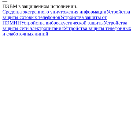
—
ПЭВМ в защищенном исполнении
Средства экстренного уничтожения информации
Устройства
защиты сотовых телефонов
Устройства защиты от
ПЭМИН
Устройства виброакустической защиты
Устройства
защиты сети электропитания
Устройства защиты телефонных
и слаботочных линий