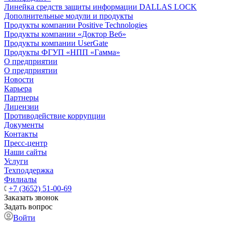
Линейка средств защиты информации DALLAS LOCK
Дополнительные модули и продукты
Продукты компании Positive Technologies
Продукты компании «Доктор Веб»
Продукты компании UserGate
Продукты ФГУП «НПП «Гамма»
О предприятии
О предприятии
Новости
Карьера
Партнеры
Лицензии
Противодействие коррупции
Документы
Контакты
Пресс-центр
Наши сайты
Услуги
Техподдержка
Филиалы
+7 (3652) 51-00-69
Заказать звонок
Задать вопрос
Войти