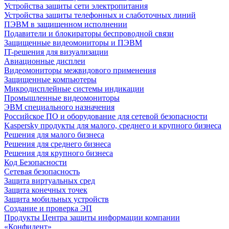
Устройства защиты сети электропитания
Устройства защиты телефонных и слаботочных линий
ПЭВМ в защищенном исполнении
Подавители и блокираторы беспроводной связи
Защищенные видеомониторы и ПЭВМ
IT-решения для визуализации
Авиационные дисплеи
Видеомониторы межвидового применения
Защищенные компьютеры
Микродисплейные системы индикации
Промышленные видеомониторы
ЭВМ специального назначения
Российское ПО и оборудование для сетевой безопасности
Kaspersky продукты для малого, среднего и крупного бизнеса
Решения для малого бизнеса
Решения для среднего бизнеса
Решения для крупного бизнеса
Код Безопасности
Сетевая безопасность
Защита виртуальных сред
Защита конечных точек
Защита мобильных устройств
Создание и проверка ЭП
Продукты Центра защиты информации компании
«Конфидент»