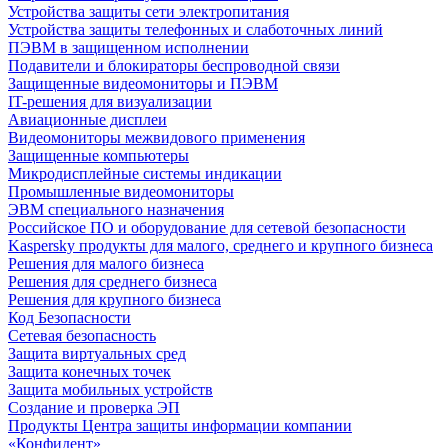
Устройства защиты сети электропитания
Устройства защиты телефонных и слаботочных линий
ПЭВМ в защищенном исполнении
Подавители и блокираторы беспроводной связи
Защищенные видеомониторы и ПЭВМ
IT-решения для визуализации
Авиационные дисплеи
Видеомониторы межвидового применения
Защищенные компьютеры
Микродисплейные системы индикации
Промышленные видеомониторы
ЭВМ специального назначения
Российское ПО и оборудование для сетевой безопасности
Kaspersky продукты для малого, среднего и крупного бизнеса
Решения для малого бизнеса
Решения для среднего бизнеса
Решения для крупного бизнеса
Код Безопасности
Сетевая безопасность
Защита виртуальных сред
Защита конечных точек
Защита мобильных устройств
Создание и проверка ЭП
Продукты Центра защиты информации компании
«Конфидент»