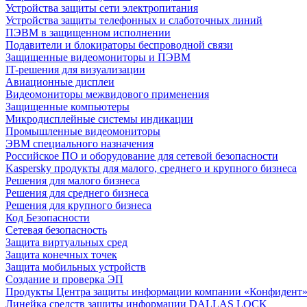
Устройства защиты сети электропитания
Устройства защиты телефонных и слаботочных линий
ПЭВМ в защищенном исполнении
Подавители и блокираторы беспроводной связи
Защищенные видеомониторы и ПЭВМ
IT-решения для визуализации
Авиационные дисплеи
Видеомониторы межвидового применения
Защищенные компьютеры
Микродисплейные системы индикации
Промышленные видеомониторы
ЭВМ специального назначения
Российское ПО и оборудование для сетевой безопасности
Kaspersky продукты для малого, среднего и крупного бизнеса
Решения для малого бизнеса
Решения для среднего бизнеса
Решения для крупного бизнеса
Код Безопасности
Сетевая безопасность
Защита виртуальных сред
Защита конечных точек
Защита мобильных устройств
Создание и проверка ЭП
Продукты Центра защиты информации компании «Конфидент
Линейка средств защиты информации DALLAS LOCK