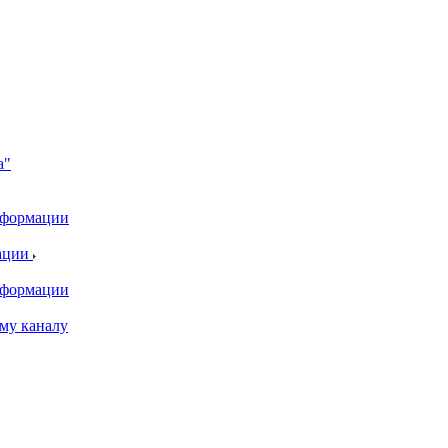
а"
информации
ации
информации
му каналу