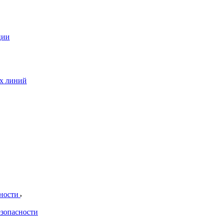
ции
ых линий
сности
езопасности