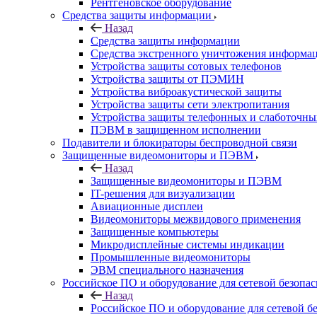
Рентгеновское оборудование
Средства защиты информации
Назад
Средства защиты информации
Средства экстренного уничтожения информа
Устройства защиты сотовых телефонов
Устройства защиты от ПЭМИН
Устройства виброакустической защиты
Устройства защиты сети электропитания
Устройства защиты телефонных и слаботочн
ПЭВМ в защищенном исполнении
Подавители и блокираторы беспроводной связи
Защищенные видеомониторы и ПЭВМ
Назад
Защищенные видеомониторы и ПЭВМ
IT-решения для визуализации
Авиационные дисплеи
Видеомониторы межвидового применения
Защищенные компьютеры
Микродисплейные системы индикации
Промышленные видеомониторы
ЭВМ специального назначения
Российское ПО и оборудование для сетевой безопа
Назад
Российское ПО и оборудование для сетевой б