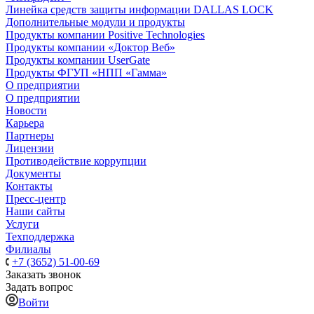
Линейка средств защиты информации DALLAS LOCK
Дополнительные модули и продукты
Продукты компании Positive Technologies
Продукты компании «Доктор Веб»
Продукты компании UserGate
Продукты ФГУП «НПП «Гамма»
О предприятии
О предприятии
Новости
Карьера
Партнеры
Лицензии
Противодействие коррупции
Документы
Контакты
Пресс-центр
Наши сайты
Услуги
Техподдержка
Филиалы
+7 (3652) 51-00-69
Заказать звонок
Задать вопрос
Войти