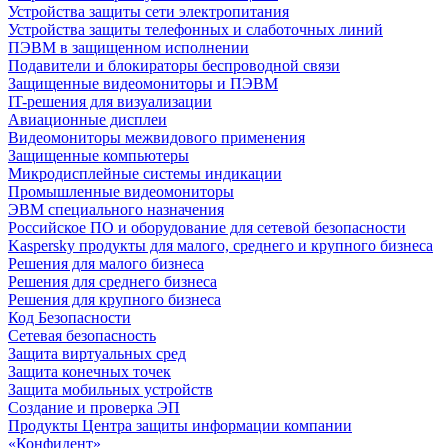
Устройства защиты сети электропитания
Устройства защиты телефонных и слаботочных линий
ПЭВМ в защищенном исполнении
Подавители и блокираторы беспроводной связи
Защищенные видеомониторы и ПЭВМ
IT-решения для визуализации
Авиационные дисплеи
Видеомониторы межвидового применения
Защищенные компьютеры
Микродисплейные системы индикации
Промышленные видеомониторы
ЭВМ специального назначения
Российское ПО и оборудование для сетевой безопасности
Kaspersky продукты для малого, среднего и крупного бизнеса
Решения для малого бизнеса
Решения для среднего бизнеса
Решения для крупного бизнеса
Код Безопасности
Сетевая безопасность
Защита виртуальных сред
Защита конечных точек
Защита мобильных устройств
Создание и проверка ЭП
Продукты Центра защиты информации компании
«Конфидент»