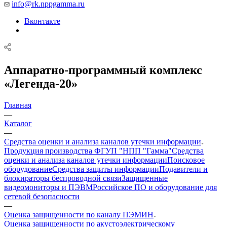
info@rk.nppgamma.ru
Вконтакте
Аппаратно-программный комплекс
«Легенда-20»
Главная
—
Каталог
—
Средства оценки и анализа каналов утечки информации
Продукция производства ФГУП "НПП "Гамма"
Средства
оценки и анализа каналов утечки информации
Поисковое
оборудование
Средства защиты информации
Подавители и
блокираторы беспроводной связи
Защищенные
видеомониторы и ПЭВМ
Российское ПО и оборудование для
сетевой безопасности
—
Оценка защищенности по каналу ПЭМИН
Оценка защищенности по акустоэлектрическому