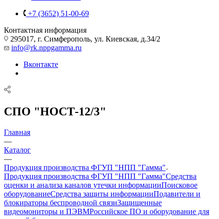
+7 (3652) 51-00-69
Контактная информация
295017, г. Симферополь, ул. Киевская, д.34/2
info@rk.nppgamma.ru
Вконтакте
СПО "НОСТ-12/3"
Главная
—
Каталог
—
Продукция производства ФГУП "НПП "Гамма"
Продукция производства ФГУП "НПП "Гамма"
Средства
оценки и анализа каналов утечки информации
Поисковое
оборудование
Средства защиты информации
Подавители и
блокираторы беспроводной связи
Защищенные
видеомониторы и ПЭВМ
Российское ПО и оборудование для