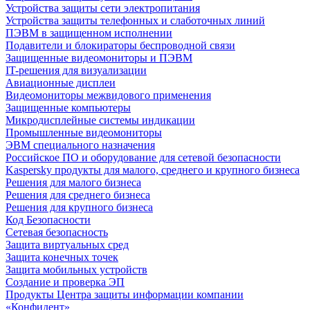
Устройства защиты сети электропитания
Устройства защиты телефонных и слаботочных линий
ПЭВМ в защищенном исполнении
Подавители и блокираторы беспроводной связи
Защищенные видеомониторы и ПЭВМ
IT-решения для визуализации
Авиационные дисплеи
Видеомониторы межвидового применения
Защищенные компьютеры
Микродисплейные системы индикации
Промышленные видеомониторы
ЭВМ специального назначения
Российское ПО и оборудование для сетевой безопасности
Kaspersky продукты для малого, среднего и крупного бизнеса
Решения для малого бизнеса
Решения для среднего бизнеса
Решения для крупного бизнеса
Код Безопасности
Сетевая безопасность
Защита виртуальных сред
Защита конечных точек
Защита мобильных устройств
Создание и проверка ЭП
Продукты Центра защиты информации компании
«Конфидент»