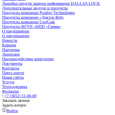
Линейка средств защиты информации DALLAS LOCK
Дополнительные модули и продукты
Продукты компании Positive Technologies
Продукты компании «Доктор Веб»
Продукты компании UserGate
Продукты ФГУП «НПП «Гамма»
О предприятии
О предприятии
Новости
Карьера
Партнеры
Лицензии
Противодействие коррупции
Документы
Контакты
Пресс-центр
Наши сайты
Услуги
Техподдержка
Филиалы
+7 (3652) 51-00-69
Заказать звонок
Задать вопрос
Войти