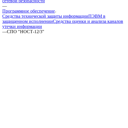
сетевой безопасности
—
Программное обеспечение
Средства технической защиты информации
ПЭВМ в
защищенном исполнении
Средства оценки и анализа каналов
утечки информации
—
СПО "НОСТ-12/3"