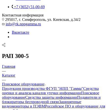
+7 (3652) 51-00-69
Контактная информация
295017, г. Симферополь, ул. Киевская, д.34/2
info@rk.nppgamma.ru
Вконтакте
РАП 300-5
Главная
—
Каталог
—
Поисковое оборудование
Продукция производства ФГУП "НПП "Гамма"
Средства
оценки и анализа каналов утечки информации
Поисковое
оборудование
Средства защиты информации
Подавители и
блокираторы беспроводной связи
Защищенные
видеомониторы и ПЭВМ
Российское ПО и оборудование для