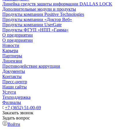
Линейка средств защиты информации DALLAS LOCK
Дополнительные модули и продукты
Продукты компании Positive Technologies
Продукты компании «Доктор Веб»
Продукты компании UserGate
Продукты ФГУП «НПП «Гамма»
О предприятии
О предприятии
Новости
Карьера
Партнеры
Лицензии
Противодействие коррупции
Документы
Контакты
Пресс-центр
Наши сайты
Услуги
Техподдержка
Филиалы
+7 (3652) 51-00-69
Заказать звонок
Задать вопрос
Войти