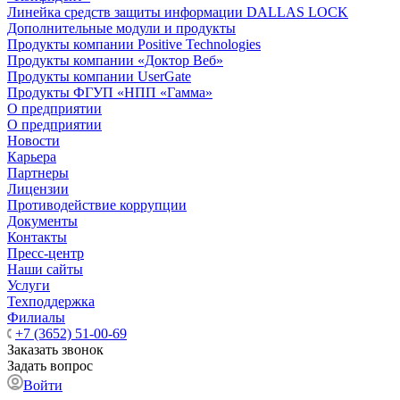
Линейка средств защиты информации DALLAS LOCK
Дополнительные модули и продукты
Продукты компании Positive Technologies
Продукты компании «Доктор Веб»
Продукты компании UserGate
Продукты ФГУП «НПП «Гамма»
О предприятии
О предприятии
Новости
Карьера
Партнеры
Лицензии
Противодействие коррупции
Документы
Контакты
Пресс-центр
Наши сайты
Услуги
Техподдержка
Филиалы
+7 (3652) 51-00-69
Заказать звонок
Задать вопрос
Войти