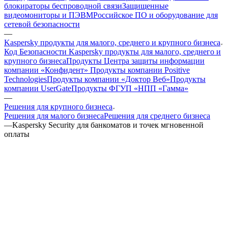
блокираторы беспроводной связи
Защищенные
видеомониторы и ПЭВМ
Российское ПО и оборудование для
сетевой безопасности
—
Kaspersky продукты для малого, среднего и крупного бизнеса
Код Безопасности
Kaspersky продукты для малого, среднего и
крупного бизнеса
Продукты Центра защиты информации
компании «Конфидент»
Продукты компании Positive
Technologies
Продукты компании «Доктор Веб»
Продукты
компании UserGate
Продукты ФГУП «НПП «Гамма»
—
Решения для крупного бизнеса
Решения для малого бизнеса
Решения для среднего бизнеса
—
Kaspersky Security для банкоматов и точек мгновенной
оплаты