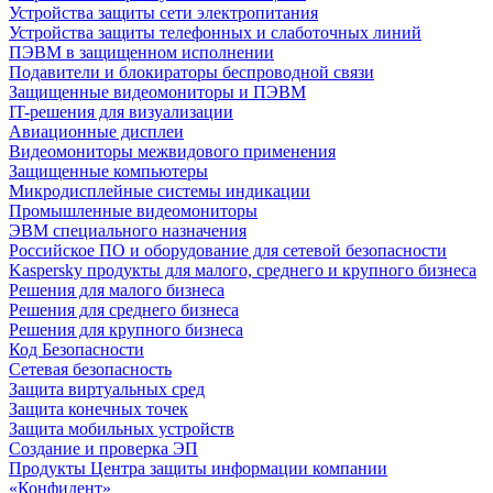
Устройства защиты сети электропитания
Устройства защиты телефонных и слаботочных линий
ПЭВМ в защищенном исполнении
Подавители и блокираторы беспроводной связи
Защищенные видеомониторы и ПЭВМ
IT-решения для визуализации
Авиационные дисплеи
Видеомониторы межвидового применения
Защищенные компьютеры
Микродисплейные системы индикации
Промышленные видеомониторы
ЭВМ специального назначения
Российское ПО и оборудование для сетевой безопасности
Kaspersky продукты для малого, среднего и крупного бизнеса
Решения для малого бизнеса
Решения для среднего бизнеса
Решения для крупного бизнеса
Код Безопасности
Сетевая безопасность
Защита виртуальных сред
Защита конечных точек
Защита мобильных устройств
Создание и проверка ЭП
Продукты Центра защиты информации компании
«Конфидент»