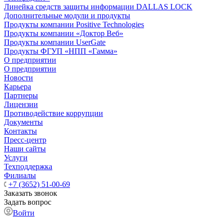
Линейка средств защиты информации DALLAS LOCK
Дополнительные модули и продукты
Продукты компании Positive Technologies
Продукты компании «Доктор Веб»
Продукты компании UserGate
Продукты ФГУП «НПП «Гамма»
О предприятии
О предприятии
Новости
Карьера
Партнеры
Лицензии
Противодействие коррупции
Документы
Контакты
Пресс-центр
Наши сайты
Услуги
Техподдержка
Филиалы
+7 (3652) 51-00-69
Заказать звонок
Задать вопрос
Войти