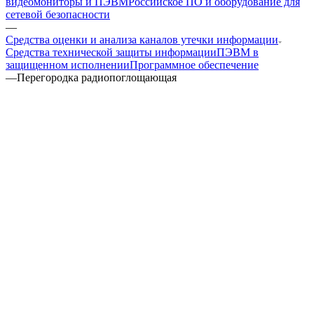
видеомониторы и ПЭВМ
Российское ПО и оборудование для
сетевой безопасности
—
Средства оценки и анализа каналов утечки информации
Средства технической защиты информации
ПЭВМ в
защищенном исполнении
Программное обеспечение
—
Перегородка радиопоглощающая