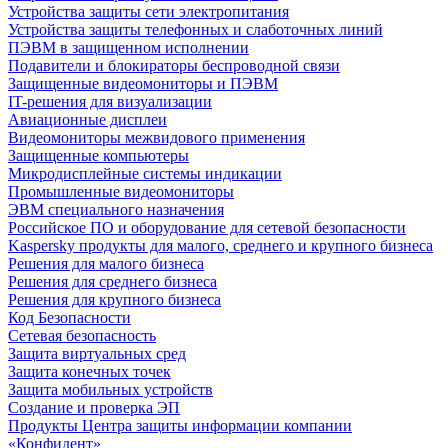
Устройства защиты сети электропитания
Устройства защиты телефонных и слаботочных линий
ПЭВМ в защищенном исполнении
Подавители и блокираторы беспроводной связи
Защищенные видеомониторы и ПЭВМ
IT-решения для визуализации
Авиационные дисплеи
Видеомониторы межвидового применения
Защищенные компьютеры
Микродисплейные системы индикации
Промышленные видеомониторы
ЭВМ специального назначения
Российское ПО и оборудование для сетевой безопасности
Kaspersky продукты для малого, среднего и крупного бизнеса
Решения для малого бизнеса
Решения для среднего бизнеса
Решения для крупного бизнеса
Код Безопасности
Сетевая безопасность
Защита виртуальных сред
Защита конечных точек
Защита мобильных устройств
Создание и проверка ЭП
Продукты Центра защиты информации компании
«Конфидент»