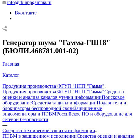
info@rk.nppgamma.ru
Вконтакте
Генератор шума "Гамма-ГШ18"
(БЮЛИ.468781.001-02)
Главная
—
Каталог
—
Продукция производства ФГУП "НПП "Гамма"
Продукция производства ФГУП "НПП "Гамма"
Средства
оценки и анализа каналов утечки информации
Поисковое
оборудование
Средства защиты информации
Подавители и
блокираторы беспроводной связи
Защищенные
видеомониторы и ПЭВМ
Российское ПО и оборудование для
сетевой безопасности
—
Средства технической защиты информации
ПЭВМ в защищенном исполнении
Средства оценки и анализа