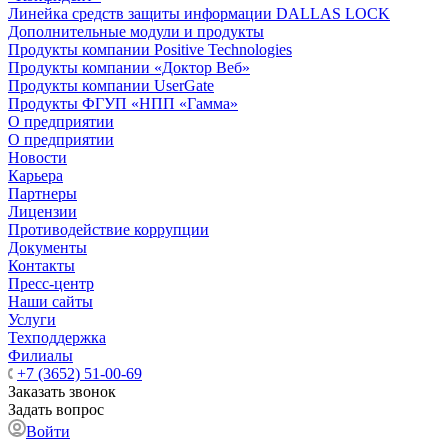
Линейка средств защиты информации DALLAS LOCK
Дополнительные модули и продукты
Продукты компании Positive Technologies
Продукты компании «Доктор Веб»
Продукты компании UserGate
Продукты ФГУП «НПП «Гамма»
О предприятии
О предприятии
Новости
Карьера
Партнеры
Лицензии
Противодействие коррупции
Документы
Контакты
Пресс-центр
Наши сайты
Услуги
Техподдержка
Филиалы
+7 (3652) 51-00-69
Заказать звонок
Задать вопрос
Войти