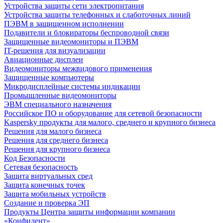
Устройства защиты сети электропитания
Устройства защиты телефонных и слаботочных линий
ПЭВМ в защищенном исполнении
Подавители и блокираторы беспроводной связи
Защищенные видеомониторы и ПЭВМ
IT-решения для визуализации
Авиационные дисплеи
Видеомониторы межвидового применения
Защищенные компьютеры
Микродисплейные системы индикации
Промышленные видеомониторы
ЭВМ специального назначения
Российское ПО и оборудование для сетевой безопасности
Kaspersky продукты для малого, среднего и крупного бизнеса
Решения для малого бизнеса
Решения для среднего бизнеса
Решения для крупного бизнеса
Код Безопасности
Сетевая безопасность
Защита виртуальных сред
Защита конечных точек
Защита мобильных устройств
Создание и проверка ЭП
Продукты Центра защиты информации компании
«Конфидент»