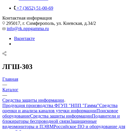
+7 (3652) 51-00-69
Контактная информация
295017, г. Симферополь, ул. Киевская, д.34/2
info@rk.nppgamma.ru
Вконтакте
ЛГШ-303
Главная
—
Каталог
—
Средства защиты информации
Продукция производства ФГУП "НПП "Гамма"
Средства
оценки и анализа каналов утечки информации
Поисковое
оборудование
Средства защиты информации
Подавители и
блокираторы беспроводной связи
Защищенные
видеомониторы и ПЭВМ
Российское ПО и оборудование для