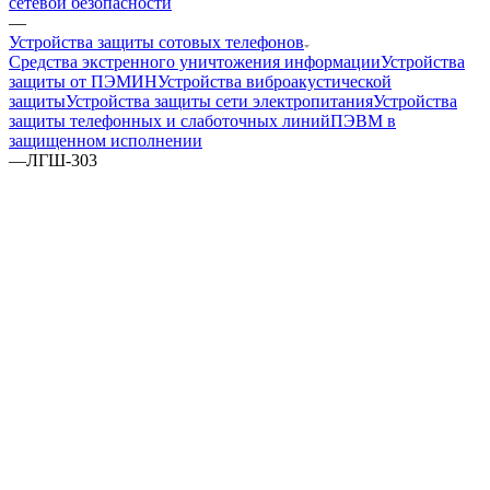
сетевой безопасности
—
Устройства защиты сотовых телефонов
Средства экстренного уничтожения информации
Устройства
защиты от ПЭМИН
Устройства виброакустической
защиты
Устройства защиты сети электропитания
Устройства
защиты телефонных и слаботочных линий
ПЭВМ в
защищенном исполнении
—
ЛГШ-303