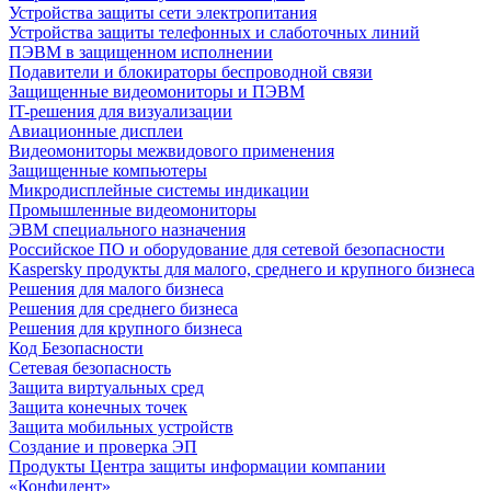
Устройства защиты сети электропитания
Устройства защиты телефонных и слаботочных линий
ПЭВМ в защищенном исполнении
Подавители и блокираторы беспроводной связи
Защищенные видеомониторы и ПЭВМ
IT-решения для визуализации
Авиационные дисплеи
Видеомониторы межвидового применения
Защищенные компьютеры
Микродисплейные системы индикации
Промышленные видеомониторы
ЭВМ специального назначения
Российское ПО и оборудование для сетевой безопасности
Kaspersky продукты для малого, среднего и крупного бизнеса
Решения для малого бизнеса
Решения для среднего бизнеса
Решения для крупного бизнеса
Код Безопасности
Сетевая безопасность
Защита виртуальных сред
Защита конечных точек
Защита мобильных устройств
Создание и проверка ЭП
Продукты Центра защиты информации компании
«Конфидент»