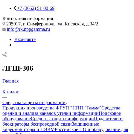
+7 (3652) 51-00-69
Контактная информация
295017, г. Симферополь, ул. Киевская, д.34/2
info@rk.nppgamma.ru
Вконтакте
ЛГШ-306
Главная
—
Каталог
—
Средства защиты информации
Продукция производства ФГУП "НПП "Гамма"
Средства
оценки и анализа каналов утечки информации
Поисковое
оборудование
Средства защиты информации
Подавители и
блокираторы беспроводной связи
Защищенные
видеомониторы и ПЭВМ
Российское ПО и оборудование для