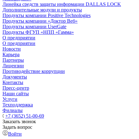
Линейка средств защиты информации DALLAS LOCK
Дополнительные модули и продукты
Продукты компании Positive Technologies
Продукты компании «Доктор Веб»
Продукты компании UserGate
Продукты ФГУП «НПП «Гамма»
О предприятии
О предприятии
Новости
Карьера
Партнеры
Лицензии
Противодействие коррупции
Документы
Контакты
Пресс-центр
Наши сайты
Услуги
Техподдержка
Филиалы
+7 (3652) 51-00-69
Заказать звонок
Задать вопрос
Войти