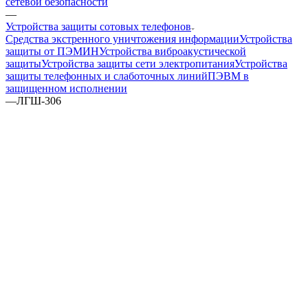
сетевой безопасности
—
Устройства защиты сотовых телефонов
Средства экстренного уничтожения информации
Устройства
защиты от ПЭМИН
Устройства виброакустической
защиты
Устройства защиты сети электропитания
Устройства
защиты телефонных и слаботочных линий
ПЭВМ в
защищенном исполнении
—
ЛГШ-306