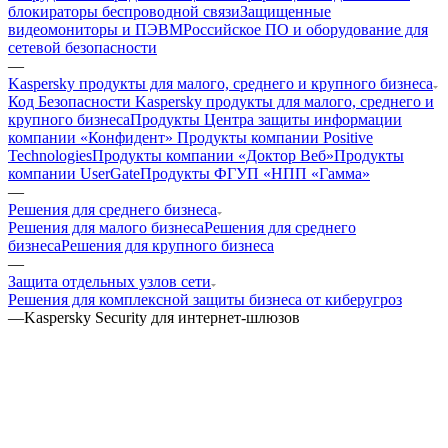
блокираторы беспроводной связи
Защищенные
видеомониторы и ПЭВМ
Российское ПО и оборудование для
сетевой безопасности
—
Kaspersky продукты для малого, среднего и крупного бизнеса
Код Безопасности
Kaspersky продукты для малого, среднего и
крупного бизнеса
Продукты Центра защиты информации
компании «Конфидент»
Продукты компании Positive
Technologies
Продукты компании «Доктор Веб»
Продукты
компании UserGate
Продукты ФГУП «НПП «Гамма»
—
Решения для среднего бизнеса
Решения для малого бизнеса
Решения для среднего
бизнеса
Решения для крупного бизнеса
—
Защита отдельных узлов сети
Решения для комплексной защиты бизнеса от киберугроз
—
Kaspersky Security для интернет-шлюзов