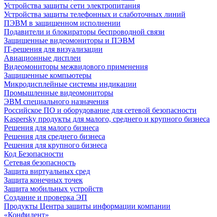
Устройства защиты сети электропитания
Устройства защиты телефонных и слаботочных линий
ПЭВМ в защищенном исполнении
Подавители и блокираторы беспроводной связи
Защищенные видеомониторы и ПЭВМ
IT-решения для визуализации
Авиационные дисплеи
Видеомониторы межвидового применения
Защищенные компьютеры
Микродисплейные системы индикации
Промышленные видеомониторы
ЭВМ специального назначения
Российское ПО и оборудование для сетевой безопасности
Kaspersky продукты для малого, среднего и крупного бизнеса
Решения для малого бизнеса
Решения для среднего бизнеса
Решения для крупного бизнеса
Код Безопасности
Сетевая безопасность
Защита виртуальных сред
Защита конечных точек
Защита мобильных устройств
Создание и проверка ЭП
Продукты Центра защиты информации компании
«Конфидент»