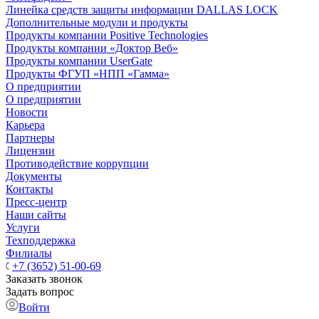
Линейка средств защиты информации DALLAS LOCK
Дополнительные модули и продукты
Продукты компании Positive Technologies
Продукты компании «Доктор Веб»
Продукты компании UserGate
Продукты ФГУП «НПП «Гамма»
О предприятии
О предприятии
Новости
Карьера
Партнеры
Лицензии
Противодействие коррупции
Документы
Контакты
Пресс-центр
Наши сайты
Услуги
Техподдержка
Филиалы
+7 (3652) 51-00-69
Заказать звонок
Задать вопрос
Войти