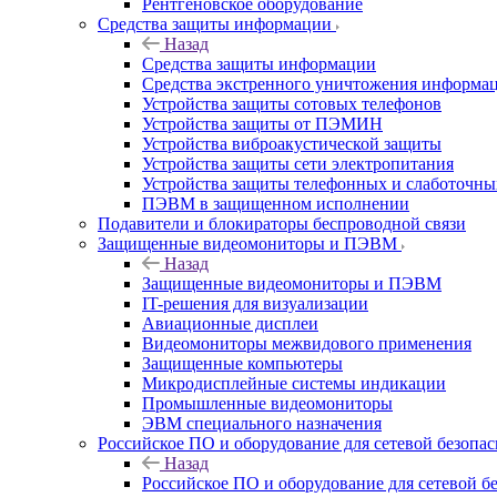
Рентгеновское оборудование
Средства защиты информации
Назад
Средства защиты информации
Средства экстренного уничтожения информа
Устройства защиты сотовых телефонов
Устройства защиты от ПЭМИН
Устройства виброакустической защиты
Устройства защиты сети электропитания
Устройства защиты телефонных и слаботочн
ПЭВМ в защищенном исполнении
Подавители и блокираторы беспроводной связи
Защищенные видеомониторы и ПЭВМ
Назад
Защищенные видеомониторы и ПЭВМ
IT-решения для визуализации
Авиационные дисплеи
Видеомониторы межвидового применения
Защищенные компьютеры
Микродисплейные системы индикации
Промышленные видеомониторы
ЭВМ специального назначения
Российское ПО и оборудование для сетевой безопа
Назад
Российское ПО и оборудование для сетевой б