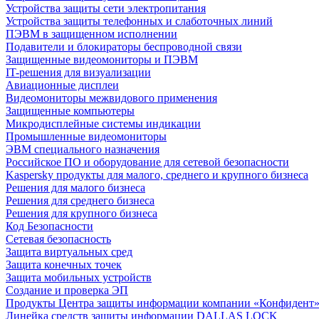
Устройства защиты сети электропитания
Устройства защиты телефонных и слаботочных линий
ПЭВМ в защищенном исполнении
Подавители и блокираторы беспроводной связи
Защищенные видеомониторы и ПЭВМ
IT-решения для визуализации
Авиационные дисплеи
Видеомониторы межвидового применения
Защищенные компьютеры
Микродисплейные системы индикации
Промышленные видеомониторы
ЭВМ специального назначения
Российское ПО и оборудование для сетевой безопасности
Kaspersky продукты для малого, среднего и крупного бизнеса
Решения для малого бизнеса
Решения для среднего бизнеса
Решения для крупного бизнеса
Код Безопасности
Сетевая безопасность
Защита виртуальных сред
Защита конечных точек
Защита мобильных устройств
Создание и проверка ЭП
Продукты Центра защиты информации компании «Конфидент
Линейка средств защиты информации DALLAS LOCK