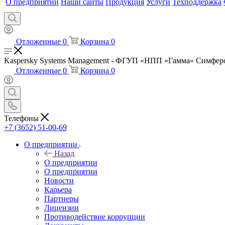
О предприятии
Наши сайты
Продукция
Услуги
Техподдержка
Отложенные
0
Корзина
0
Kaspersky Systems Management - ФГУП «НПП «Гамма» Симфер
Отложенные
0
Корзина
0
Телефоны
+7 (3652) 51-00-69
О предприятии
Назад
О предприятии
О предприятии
Новости
Карьера
Партнеры
Лицензии
Противодействие коррупции