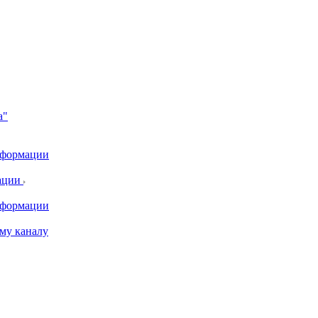
а"
информации
ации
информации
му каналу