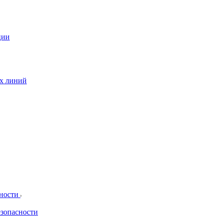
ции
ых линий
сности
езопасности