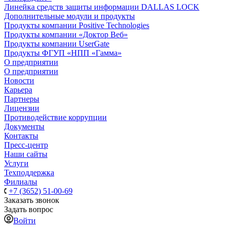
Линейка средств защиты информации DALLAS LOCK
Дополнительные модули и продукты
Продукты компании Positive Technologies
Продукты компании «Доктор Веб»
Продукты компании UserGate
Продукты ФГУП «НПП «Гамма»
О предприятии
О предприятии
Новости
Карьера
Партнеры
Лицензии
Противодействие коррупции
Документы
Контакты
Пресс-центр
Наши сайты
Услуги
Техподдержка
Филиалы
+7 (3652) 51-00-69
Заказать звонок
Задать вопрос
Войти