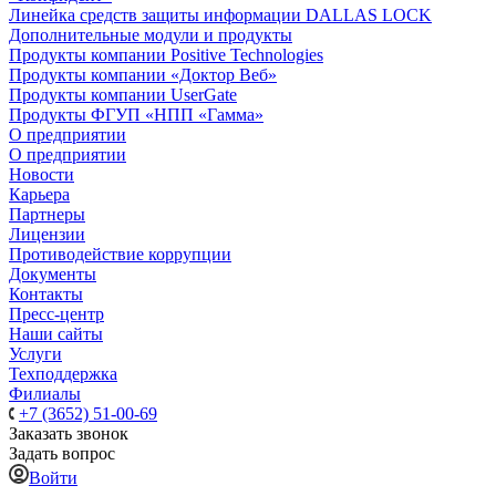
Линейка средств защиты информации DALLAS LOCK
Дополнительные модули и продукты
Продукты компании Positive Technologies
Продукты компании «Доктор Веб»
Продукты компании UserGate
Продукты ФГУП «НПП «Гамма»
О предприятии
О предприятии
Новости
Карьера
Партнеры
Лицензии
Противодействие коррупции
Документы
Контакты
Пресс-центр
Наши сайты
Услуги
Техподдержка
Филиалы
+7 (3652) 51-00-69
Заказать звонок
Задать вопрос
Войти